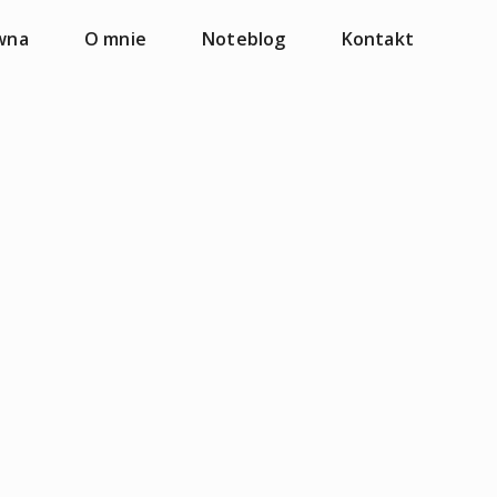
wna
O mnie
Noteblog
Kontakt